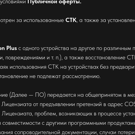
с условиями
Публичной оферты.
мотрен за использованные
CTK
, а также за установл
n Plus
с одного устройства на другое по различным 
 повреждениями и т. п.), а также восстановление CT
учаях использования CTK на устройствах без предвар
становление не подлежат рассмотрению.
ие (Далее — ПО) передается на общепринятом в ме
каз Лицензиата от предъявлении претензий в адрес COS
Лицензиата, проблем, возникающих в процессе устан
ы совместимости с другими программными продуктами
вания сопроводительной документации, случаи потери