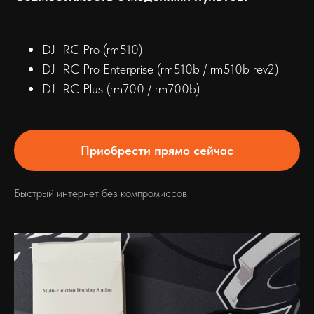
DJI RC Pro (rm510)
DJI RC Pro Enterprise (rm510b / rm510b rev2)
DJI RC Plus (rm700 / rm700b)
Приобрести прямо сейчас
Быстрый интернет без компромиссов