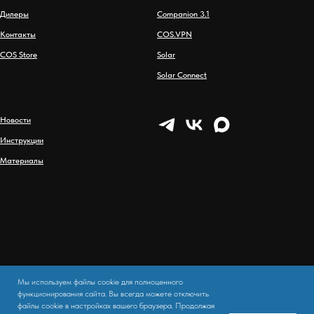
Дилеры
Companion 3.1
Контакты
COS.VPN
СOS Store
Solar
Solar Connect
Новости
Инструкции
Материалы
Мы используем файлы cookie для полноценного
функционирования сайта. Вы всегда можете отключить
Политика конфиденциальности
Публичная оферта
файлы cookie в настройках вашего браузера. Продолжая