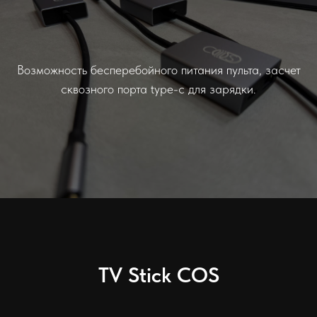
Возможность бесперебойного питания пульта, засчет
сквозного порта type-c для зарядки.
TV Stick COS