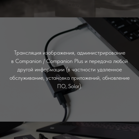
Трансляция изображения, администрирование
в Companion / Companion Plus и передача любой
другой информации (в частности удаленное
обслуживание, установка приложений, обновление
ПО, Solar).