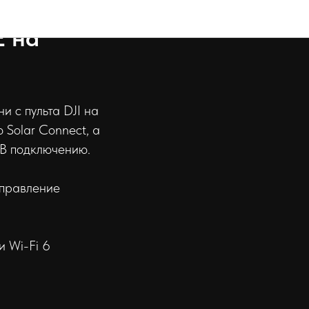
E на
 с пульта DJI на
 Solar Connect, а
SB подключению.
управление
 Wi-Fi 6