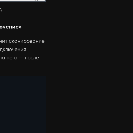
i
ючение»
нит сканирование
одключения
на него — после