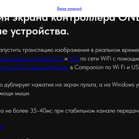
База знаний
ия экрана контроллера ON
е устройства.
апустить трансляцию изображения в реальном времени
азе Android / Android TV
и
IOS
по сети WiFi c помощью
буки и ПК на базе Windows
в Companion по Wi Fi и U
 дублирует нажатия на экран пульта, а на Windows 
омощи мыши.
а не более 35-40мс при стабильном канале передачи
ия