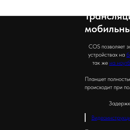
ONE
Трансляц
мобильны
COS позволяет з
устройствах на
б
так же
на ноут
Планшет полностью
происходит при п
Задержк
Видеоинструкц