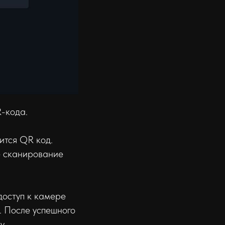
-кода.
ится QR код.
е сканирование
доступ к камере
. После успешного
у.