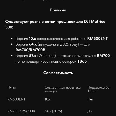
Причина
Существуют разные ветки прошивок для DJI Matrice
300:
Версия
10.x
предназначена для работы с
RM500ENT
.
Версия
64.x
(выпущена в 2025 году) — для
RM700/RM700B
.
Версия
57.x
(2024 год) — также совместима с
RM700
,
но не поддерживает новые батареи
ТВ65
.
Совместимость
Пульт
Совместимая прошивка 
Поддержка батаре
коптера
ТВ65
RM500ENT
10.x
Нет
RM700 / RM700B
64.x (2025)
Да