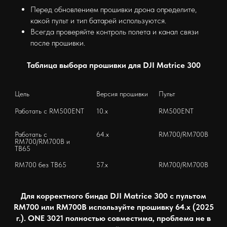
Перед обновлением прошивки дрона определите,
какой пульт и тип батарей используются.
Всегда проверяйте контроль полета и канал связи
после прошивки.
Таблица выбора прошивки для DJI Matrice 300
Цель
Версия прошивки
Пульт
Работать с RM500ENT
10.x
RM500ENT
Работать с 
64.x
RM700/RM700B
RM700/RM700B и 
ТВ65
RM700 без ТВ65
57.x
RM700/RM700B
Для корректного бинда DJI Matrice 300 с пультом
RM700 или RM700B используйте прошивку 64.x (2025
г.). ONE 3021 полностью совместима, проблема не в