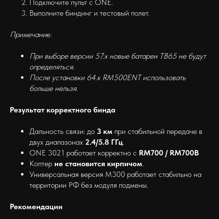
Подключите пульт с ONE.
Выполните биндинг и тестовый полет.
Примечани
е:
При выборе версии 57.x новые батареи ТВ65 не будут
определяться.
После установки 64.x RM500ENT использовать
больше нельзя.
Результат корректного бинда
Дальность связи: до
3 км
при стабильной передаче в
двух диапазонах
2.4/5.8 ГГц
.
ONE 3021 работает корректно с
RM700 / RM700B
Коптер
не становится кирпичом
.
Универсальная версия M300 работает стабильно на
территории РФ без модуля подмены.
Рекомендации