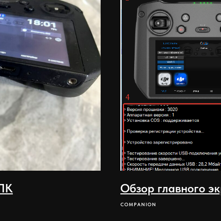
 ПК
Обзор главного э
COMPANION