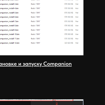
ановке и запуску Companiоn